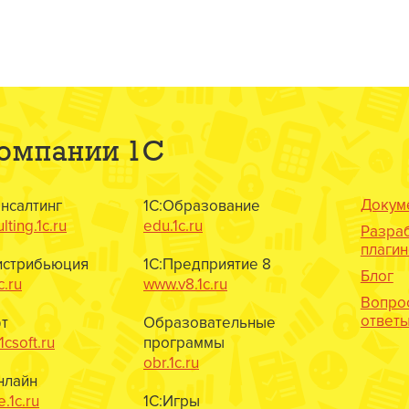
компании 1С
Докум
онсалтинг
1С:Образование
lting.1c.ru
edu.1c.ru
Разра
плаги
истрибьюция
1С:Предприятие 8
Блог
c.ru
www.v8.1c.ru
Вопро
ответ
т
Образовательные
csoft.ru
программы
obr.1c.ru
нлайн
e.1c.ru
1С:Игры