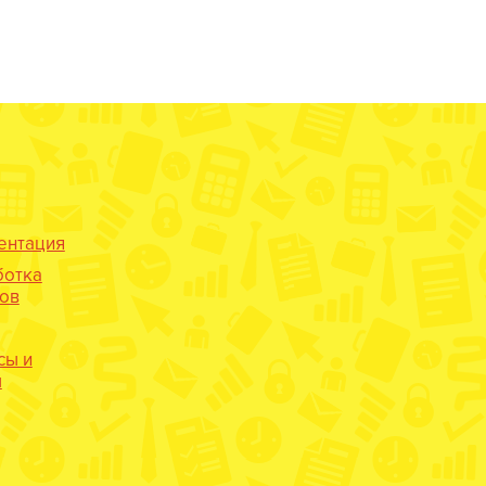
ентация
ботка
нов
сы и
ы