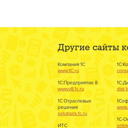
Другие сайты 
Компания 1С
1С:К
www.1C.ru
consu
1С:Предприятие 8
1С:Д
www.v8.1c.ru
dist.1
1С Отраслевые
1Соф
решения
www.1
solutions.1c.ru
1С-О
ИТС
onlin