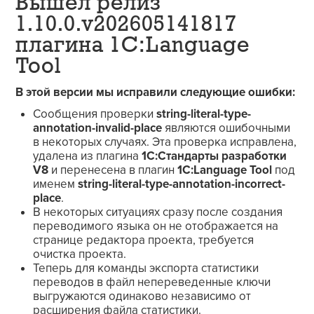
Вышел релиз
1.10.0.v202605141817
плагина 1C:Language
Tool
В этой версии мы исправили следующие ошибки:
Сообщения проверки
string-literal-type-
annotation-invalid-place
являются ошибочными
в некоторых случаях. Эта проверка исправлена,
удалена из плагина
1С:Стандарты разработки
V8
и перенесена в плагин
1C:Language Tool
под
именем
string-literal-type-annotation-incorrect-
place
.
В некоторых ситуациях сразу после создания
переводимого языка он не отображается на
странице редактора проекта, требуется
очистка проекта.
Теперь для команды экспорта статистики
переводов в файл непереведенные ключи
выгружаются одинаково независимо от
расширения файла статистики.