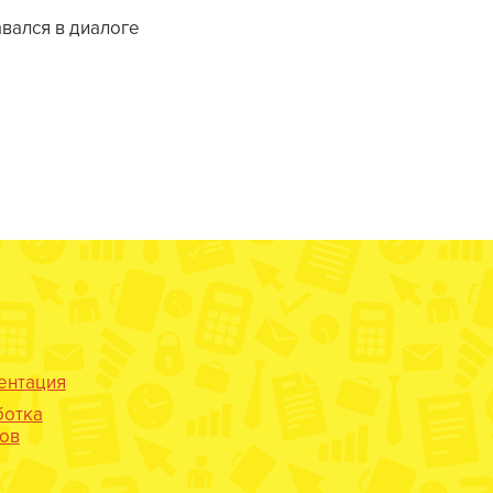
вался в диалоге
ентация
ботка
нов