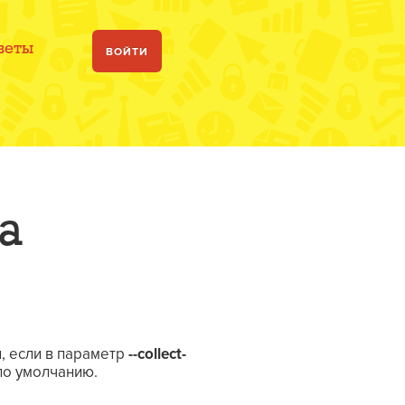
веты
ВОЙТИ
а
, если в параметр
--collect-
по умолчанию.