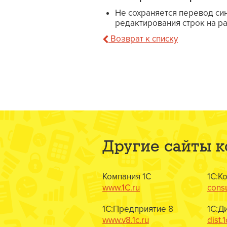
Не сохраняется перевод син
редактирования строк на р
Возврат к списку
Другие сайты 
Компания 1С
1С:К
www.1C.ru
consu
1С:Предприятие 8
1С:Д
www.v8.1c.ru
dist.1