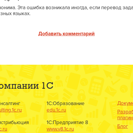
онима. Эта ошибка возникала иногда, если перевод зада
азных языках.
Добавить комментарий
компании 1С
Докум
онсалтинг
1С:Образование
lting.1c.ru
edu.1c.ru
Разра
плаги
истрибьюция
1С:Предприятие 8
Блог
c.ru
www.v8.1c.ru