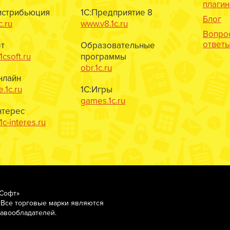
плаги
истрибьюция
1С:Предприятие 8
Блог
c.ru
www.v8.1c.ru
Вопро
ответ
т
Образовательные
csoft.ru
программы
obr.1c.ru
нлайн
e.1c.ru
1С:Игры
games.1c.ru
нтерес
c-interes.ru
-Софт»
 Все торговые марки являются
равообладателей.