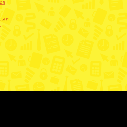
нов
сы и
ы