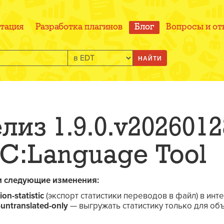
тация
Разработка плагинов
Блог
Вопросы и от
НАЙТИ
из 1.9.0.v2026012
1C:Language Tool
и следующие изменения:
ion-statistic
(экспорт статистики переводов в файл) в ин
-untranslated-only
— выгружать статистику только для об