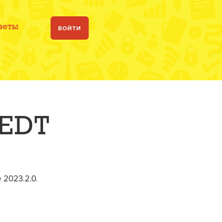
веты
ВОЙТИ
:EDT
2023.2.0.