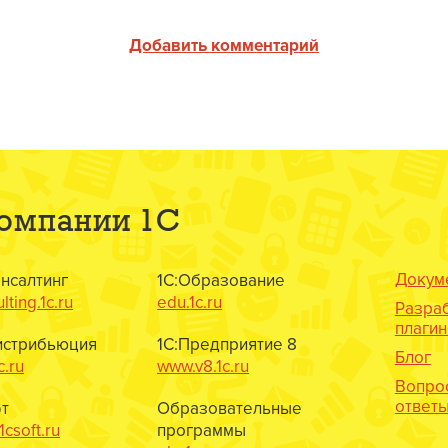
Добавить комментарий
компании 1С
Докум
онсалтинг
1С:Образование
lting.1c.ru
edu.1c.ru
Разра
плаги
истрибьюция
1С:Предприятие 8
Блог
c.ru
www.v8.1c.ru
Вопро
ответ
т
Образовательные
csoft.ru
программы