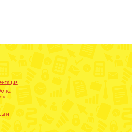
ентация
ботка
нов
сы и
ы