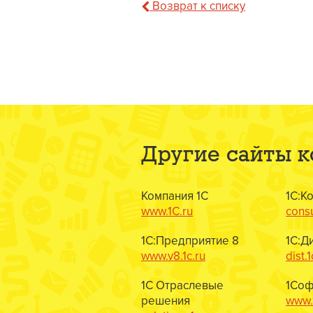
Возврат к списку
Другие сайты 
Компания 1С
1С:К
www.1C.ru
consu
1С:Предприятие 8
1С:Д
www.v8.1c.ru
dist.1
1С Отраслевые
1Соф
решения
www.1