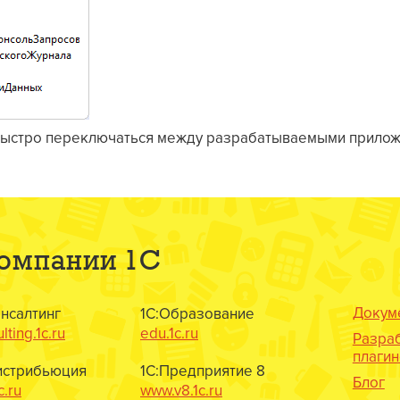
быстро переключаться между разрабатываемыми прилож
компании 1С
Докум
онсалтинг
1С:Образование
lting.1c.ru
edu.1c.ru
Разра
плаги
истрибьюция
1С:Предприятие 8
Блог
c.ru
www.v8.1c.ru