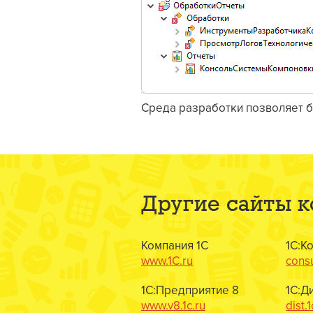
Среда разработки позволяет 
Другие сайты 
Компания 1С
1С:К
www.1C.ru
consu
1С:Предприятие 8
1С:Д
www.v8.1c.ru
dist.1