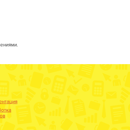
ениями.
ентация
ботка
нов