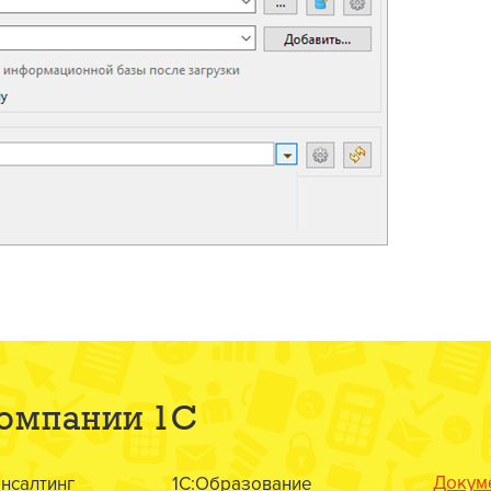
компании 1С
Докум
онсалтинг
1С:Образование