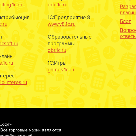
lting.1c.ru
edu.1c.ru
Разра
плаги
истрибьюция
1С:Предприятие 8
Блог
c.ru
www.v8.1c.ru
Вопро
ответ
т
Образовательные
csoft.ru
программы
obr.1c.ru
нлайн
e.1c.ru
1С:Игры
games.1c.ru
нтерес
c-interes.ru
-Софт»
 Все торговые марки являются
равообладателей.