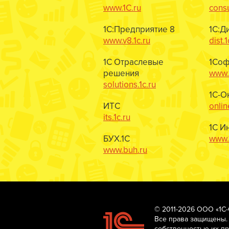
www.1C.ru
consu
1С:Предприятие 8
1С:Д
www.v8.1c.ru
dist.1
1С Отраслевые
1Соф
решения
www.1
solutions.1c.ru
1С-О
ИТС
onlin
its.1c.ru
1С И
БУХ.1С
www.1
www.buh.ru
© 2011-2026 ООО «1С
Все права защищены.
собственностью их п