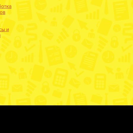
ботка
нов
сы и
ы