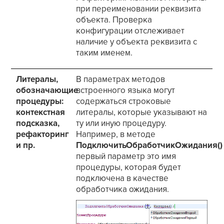
при переименовании реквизита
объекта. Проверка
конфигурации отслеживает
наличие у объекта реквизита с
таким именем.
Литералы,
В параметрах методов
обозначающие
встроенного языка могут
процедуры:
содержаться строковые
контекстная
литералы, которые указывают на
подсказка,
ту или иную процедуру.
рефакторинг
Например, в методе
и пр.
ПодключитьОбработчикОжидания()
первый параметр это имя
процедуры, которая будет
подключена в качестве
обработчика ожидания.