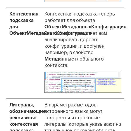
Контекстная
Контекстная подсказка теперь
подсказка
работает для объекта
для
ОбъектМетаданныхКонфигурация
.
ОбъектМетаданныхКонфигурация
Этот объект позволяет вам
анализировать дерево
конфигурации, и доступен,
например, в свойстве
Метаданные
глобального
контекста.
Литералы,
В параметрах методов
обозначающие
встроенного языка могут
реквизиты:
содержаться строковые
контекстная
литералы, которые указывают на
подсказка,
тот или иной реквизит объекта