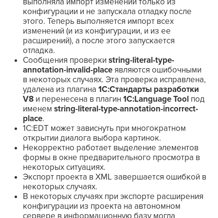
выполняла импорт изменений только из
конфигурации и не запускала отладку после
этого. Теперь выполняется импорт всех
изменений (и из конфигурации, и из ее
расширений), а после этого запускается
отладка.
Сообщения проверки
string-literal-type-
annotation-invalid-place
являются ошибочными
в некоторых случаях. Эта проверка исправлена,
удалена из плагина
1С:Стандарты разработки
V8
и перенесена в плагин
1C:Language Tool
под
именем
string-literal-type-annotation-incorrect-
place
.
1C:EDT может зависнуть при многократном
открытии диалога выбора картинок.
Некорректно работает выделение элементов
формы в окне предварительного просмотра в
некоторых ситуациях.
Экспорт проекта в XML завершается ошибкой в
некоторых случаях.
В некоторых случаях при экспорте расширения
конфигурации из проекта на автономном
сервере в информационную базу могла