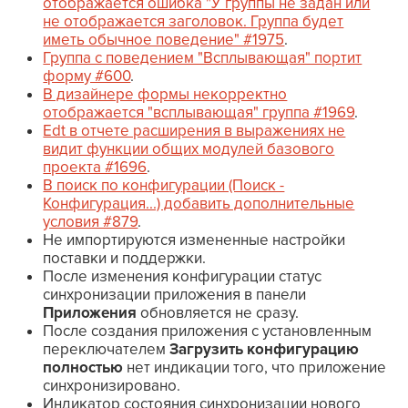
отображается ошибка "У группы не задан или
не отображается заголовок. Группа будет
иметь обычное поведение" #1975
.
Группа с поведением "Всплывающая" портит
форму #600
.
В дизайнере формы некорректно
отображается "всплывающая" группа #1969
.
Edt в отчете расширения в выражениях не
видит функции общих модулей базового
проекта #1696
.
В поиск по конфигурации (Поиск -
Конфигурация...) добавить дополнительные
условия #879
.
Не импортируются измененные настройки
поставки и поддержки.
После изменения конфигурации статус
синхронизации приложения в панели
Приложения
обновляется не сразу.
После создания приложения с установленным
переключателем
Загрузить конфигурацию
полностью
нет индикации того, что приложение
синхронизировано.
Индикатор состояния синхронизации нового