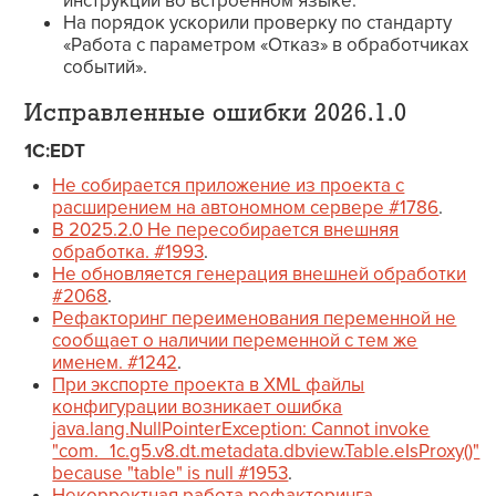
инструкции во встроенном языке.
На порядок ускорили проверку по стандарту
«Работа с параметром «Отказ» в обработчиках
событий».
Исправленные ошибки 2026.1.0
1C:EDT
Не собирается приложение из проекта с
расширением на автономном сервере #1786
.
В 2025.2.0 Не пересобирается внешняя
обработка. #1993
.
Не обновляется генерация внешней обработки
#2068
.
Рефакторинг переименования переменной не
сообщает о наличии переменной с тем же
именем. #1242
.
При экспорте проекта в XML файлы
конфигурации возникает ошибка
java.lang.NullPointerException: Cannot invoke
"com._1c.g5.v8.dt.metadata.dbview.Table.eIsProxy()"
because "table" is null #1953
.
Некорректная работа рефакторинга