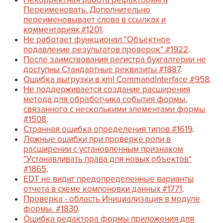
Переименовать. Дополнительно
переименовывает слова в ссылках и
комментариях #1201
.
Не работает функционал "Объектное
подавление результатов проверок" #1922
.
После заимствования регистра бухгалтерии не
доступны Стандартные реквизиты #1887
.
Ошибка выгрузки в xml CommandInterface #958
.
Не поддерживается создание расширения
метода для обработчика события формы,
связанного с несколькими элементами формы
#1508
.
Странная ошибка определения типов #1619
.
Ложные ошибки при проверке роли в
расширении с установленным признаком
"Устанавливать права для новых объектов"
#1865
.
EDT не видит предопределенные варианты
отчета в схеме компоновки данных #1771
.
Проверка - область Инициализация в модуле
формы. #1830
.
Ошибка редактора формы приложения для