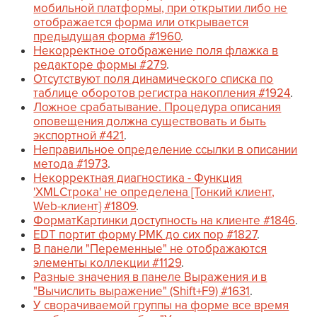
мобильной платформы, при открытии либо не
отображается форма или открывается
предыдущая форма #1960
.
Некорректное отображение поля флажка в
редакторе формы #279
.
Отсутствуют поля динамического списка по
таблице оборотов регистра накопления #1924
.
Ложное срабатывание. Процедура описания
оповещения должна существовать и быть
экспортной #421
.
Неправильное определение ссылки в описании
метода #1973
.
Некорректная диагностика - Функция
'XMLСтрока' не определена [Тонкий клиент,
Web-клиент} #1809
.
ФорматКартинки доступность на клиенте #1846
.
EDT портит форму РМК до сих пор #1827
.
В панели "Переменные" не отображаются
элементы коллекции #1129
.
Разные значения в панеле Выражения и в
"Вычислить выражение" (Shift+F9) #1631
.
У сворачиваемой группы на форме все время