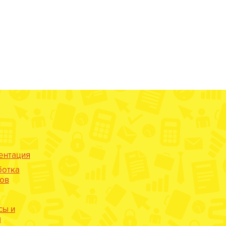
ентация
ботка
нов
сы и
ы