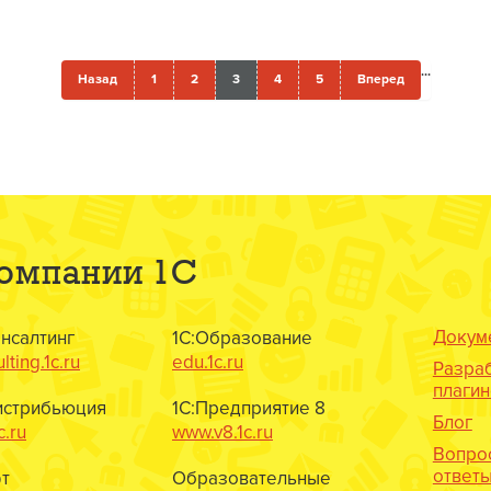
...
Назад
1
2
3
4
5
Вперед
компании 1С
Докум
онсалтинг
1С:Образование
lting.1c.ru
edu.1c.ru
Разра
плаги
истрибьюция
1С:Предприятие 8
Блог
c.ru
www.v8.1c.ru
Вопро
ответ
т
Образовательные