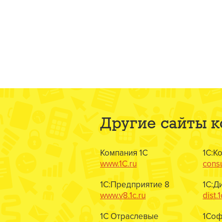
Другие сайты 
Компания 1С
1С:К
www.1C.ru
consu
1С:Предприятие 8
1С:Д
www.v8.1c.ru
dist.1
1С Отраслевые
1Соф