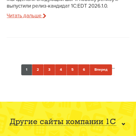
выпустили релиз-кандидат 1C:EDT 2026.1.0.
Читать дальше
...
1
2
3
4
5
6
Вперед
Другие сайты компании 1С