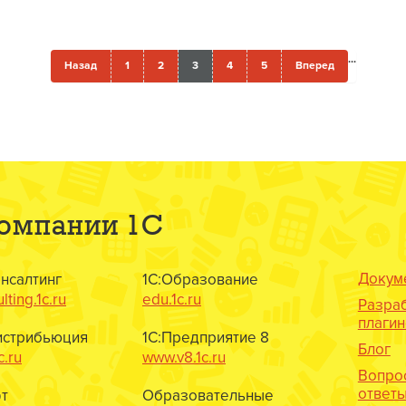
...
Назад
1
2
3
4
5
Вперед
компании 1С
Докум
онсалтинг
1С:Образование
lting.1c.ru
edu.1c.ru
Разра
плаги
истрибьюция
1С:Предприятие 8
Блог
c.ru
www.v8.1c.ru
Вопро
ответ
т
Образовательные