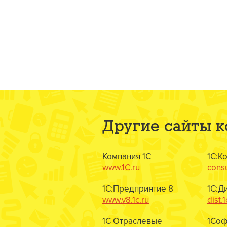
Другие сайты 
Компания 1С
1С:К
www.1C.ru
consu
1С:Предприятие 8
1С:Д
www.v8.1c.ru
dist.1
1С Отраслевые
1Соф