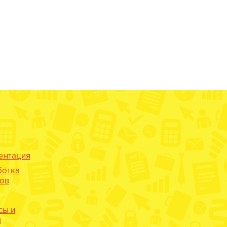
ентация
ботка
нов
сы и
ы