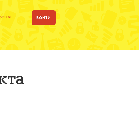
веты
ВОЙТИ
кта