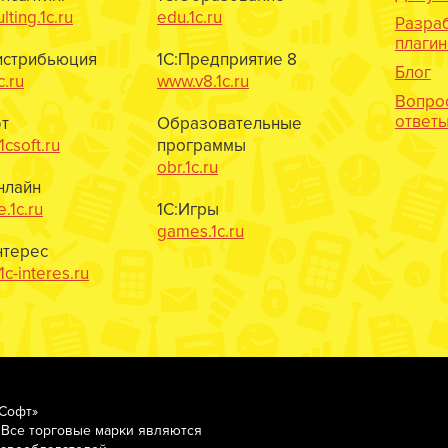
lting.1c.ru
edu.1c.ru
Разра
плаги
истрибьюция
1С:Предприятие 8
Блог
c.ru
www.v8.1c.ru
Вопро
ответ
т
Образовательные
csoft.ru
программы
obr.1c.ru
нлайн
e.1c.ru
1С:Игры
games.1c.ru
нтерес
c-interes.ru
-Софт»
 Все торговые марки являются