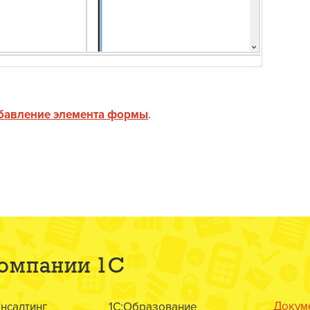
бавление элемента формы
.
компании 1С
Докум
онсалтинг
1С:Образование