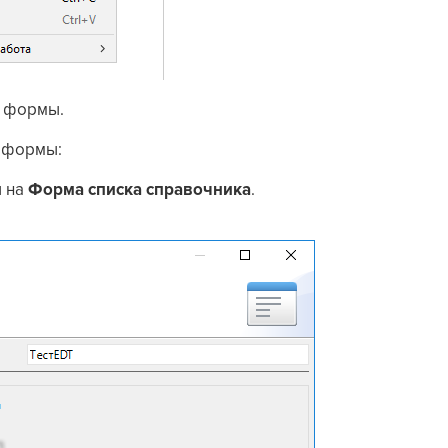
я формы
.
а формы:
 на
Форма списка справочника
.