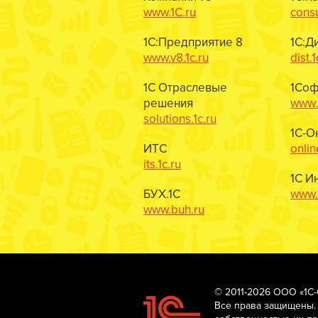
www.1C.ru
consu
1С:Предприятие 8
1С:Д
www.v8.1c.ru
dist.1
1С Отраслевые
1Соф
решения
www.1
solutions.1c.ru
1С-О
ИТС
onlin
its.1c.ru
1С И
БУХ.1С
www.1
www.buh.ru
© 2011-2026 ООО «1С
Все права защищены.