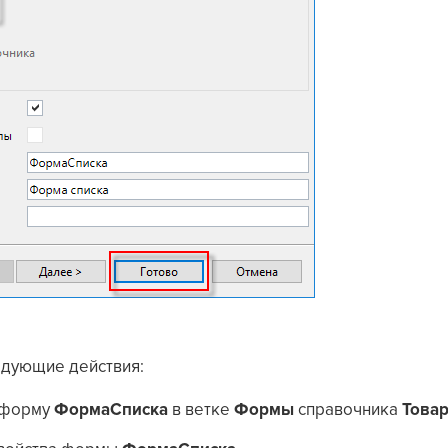
дующие действия:
 форму
ФормаСписка
в ветке
Формы
справочника
Това