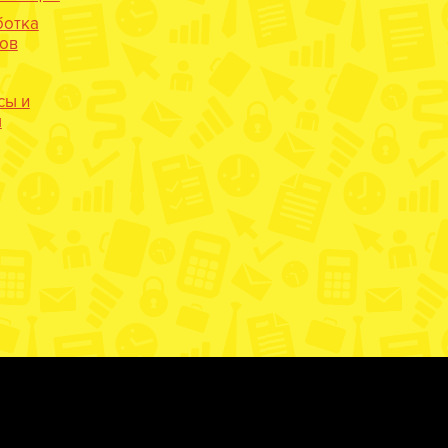
ботка
нов
сы и
ы