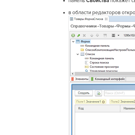
панель
Свойства
покажет с
в области редакторов откр