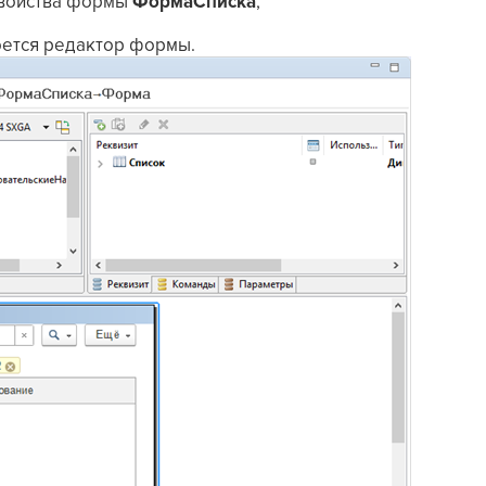
войства формы
ФормаСписка
,
оется
редактор формы
.