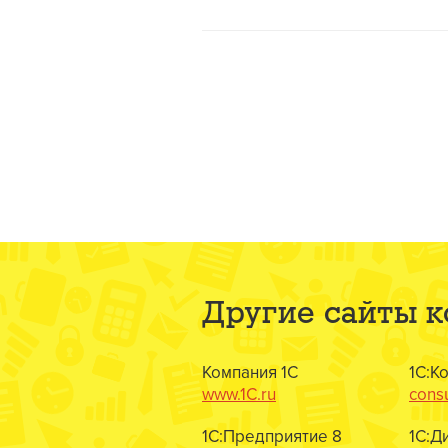
Другие сайты 
Компания 1С
1С:К
www.1C.ru
consu
1С:Предприятие 8
1С:Д