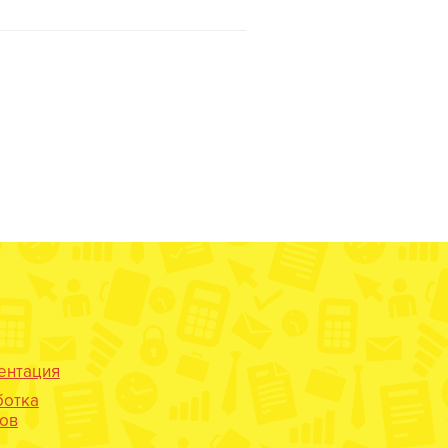
ентация
ботка
нов