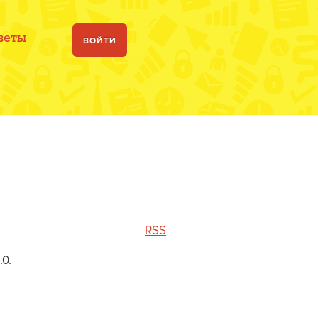
веты
ВОЙТИ
RSS
0.