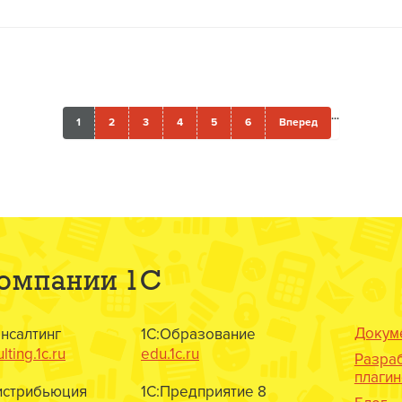
...
1
2
3
4
5
6
Вперед
компании 1С
Докум
онсалтинг
1С:Образование
lting.1c.ru
edu.1c.ru
Разра
плаги
истрибьюция
1С:Предприятие 8